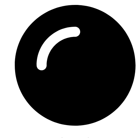
Preskočiť
na
obsah