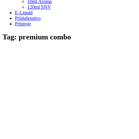
10ml Aroma
120ml SNV
E-Liquid
Príslušenstvo
Prístroje
Tag: premium combo