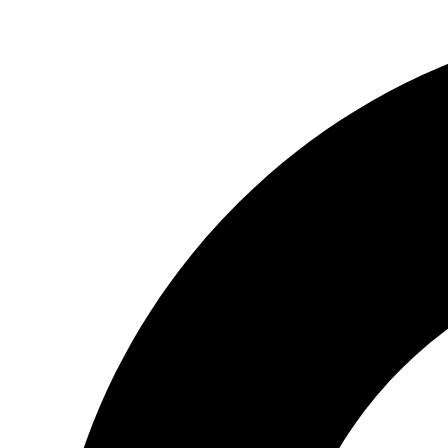
Preskočiť
na
obsah