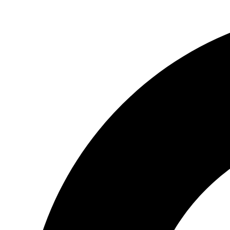
Preskočiť
na
obsah