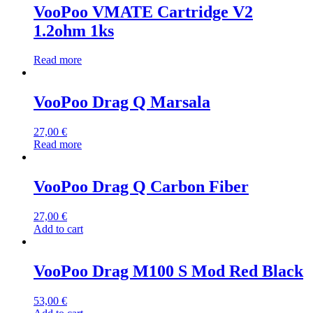
VooPoo VMATE Cartridge V2
1.2ohm 1ks
Read more
VooPoo Drag Q Marsala
27,00
€
Read more
VooPoo Drag Q Carbon Fiber
27,00
€
Add to cart
VooPoo Drag M100 S Mod Red Black
53,00
€