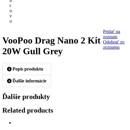
ú
r
o
v
o
Pridať na
zoznam
VooPoo Drag Nano 2 Kit
Odobrať zo
zoznamu
20W Gull Grey
Popis produktu
Ďalšie informácie
Ďalšie produkty
Related products