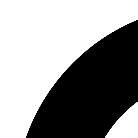
Preskočiť
na
obsah