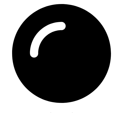
Preskočiť
na
obsah