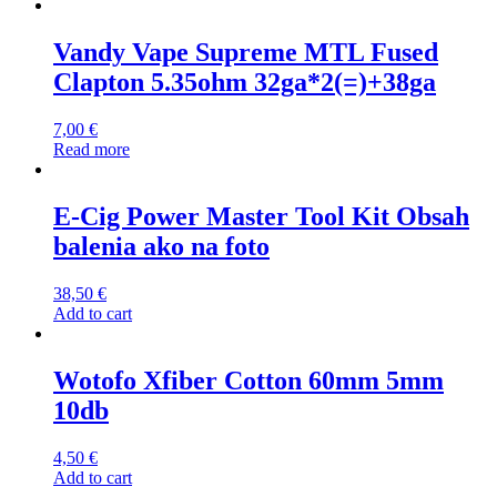
Vandy Vape Supreme MTL Fused
Clapton 5.35ohm 32ga*2(=)+38ga
7,00
€
Read more
E-Cig Power Master Tool Kit Obsah
balenia ako na foto
38,50
€
Add to cart
Wotofo Xfiber Cotton 60mm 5mm
10db
4,50
€
Add to cart