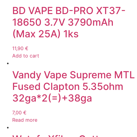
BD VAPE BD-PRO XT37-
18650 3.7V 3790mAh
(Max 25A) 1ks
11,90
€
Add to cart
Vandy Vape Supreme MTL
Fused Clapton 5.35ohm
32ga*2(=)+38ga
7,00
€
Read more