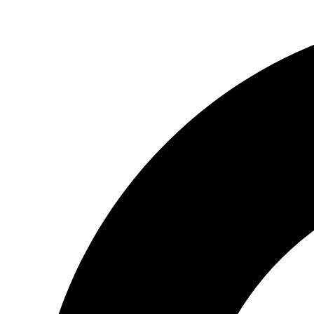
Preskočiť
na
obsah