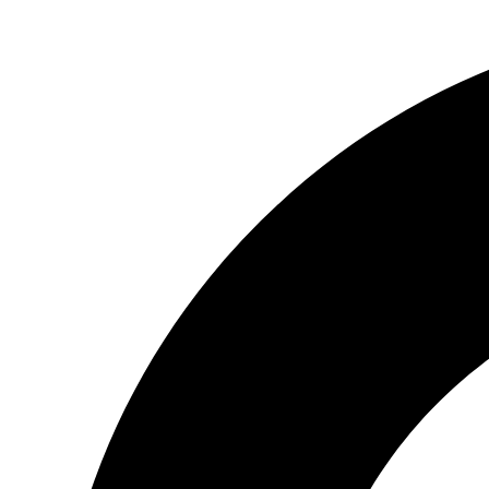
Preskočiť
na
obsah