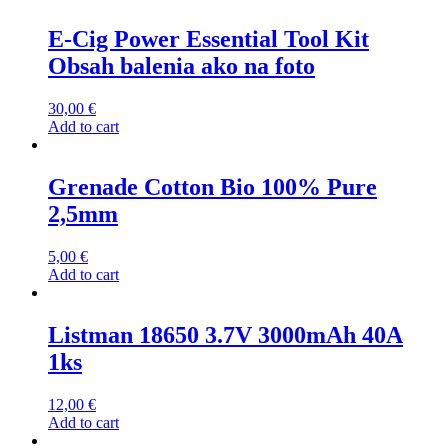
E-Cig Power Essential Tool Kit
Obsah balenia ako na foto
30,00
€
Add to cart
Grenade Cotton Bio 100% Pure
2,5mm
5,00
€
Add to cart
Listman 18650 3.7V 3000mAh 40A
1ks
12,00
€
Add to cart