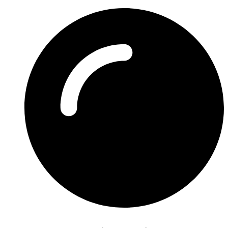
Preskočiť
na
obsah