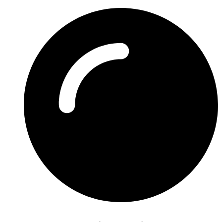
Preskočiť
na
obsah