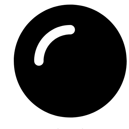
Preskočiť
na
obsah