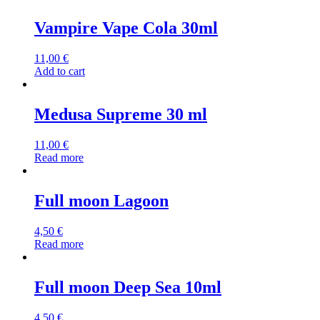
Vampire Vape Cola 30ml
11,00
€
Add to cart
Medusa Supreme 30 ml
11,00
€
Read more
Full moon Lagoon
4,50
€
Read more
Full moon Deep Sea 10ml
4,50
€