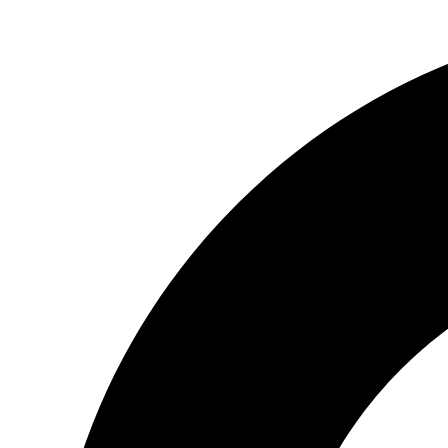
Preskočiť
na
obsah