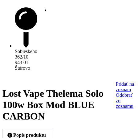
Preskočiť
na
obsah
Sobieskeho
362/10,
943 01
Štúrovo
Pridať na
zoznam
Lost Vape Thelema Solo
Odobrať
zo
100w Box Mod BLUE
zoznamu
CARBON
Popis produktu