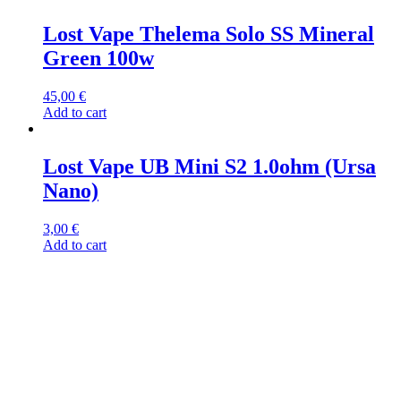
Lost Vape Thelema Solo SS Mineral
Green 100w
45,00
€
Add to cart
Lost Vape UB Mini S2 1.0ohm (Ursa
Nano)
3,00
€
Add to cart