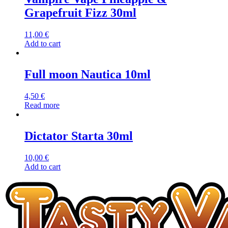
Grapefruit Fizz 30ml
11,00
€
Add to cart
Full moon Nautica 10ml
4,50
€
Read more
Dictator Starta 30ml
10,00
€
Add to cart