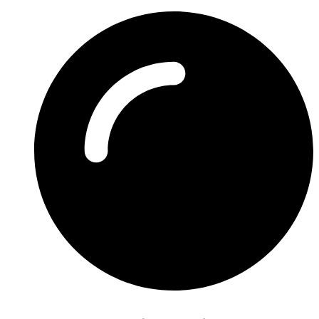
Preskočiť
na
obsah