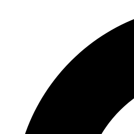
Preskočiť
na
obsah