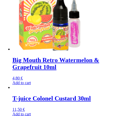
Big Mouth Retro Watermelon &
Grapefruit 10ml
4,80
€
Add to cart
T-juice Colonel Custard 30ml
11,50
€
Add to cart