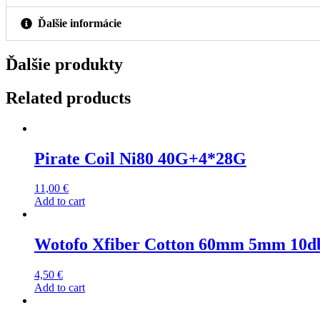
Ďalšie informácie
Ďalšie produkty
Related products
Pirate Coil Ni80 40G+4*28G
11,00
€
Add to cart
Wotofo Xfiber Cotton 60mm 5mm 10d
4,50
€
Add to cart