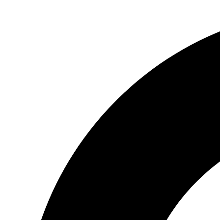
Preskočiť
na
obsah