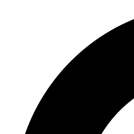
Preskočiť
na
obsah