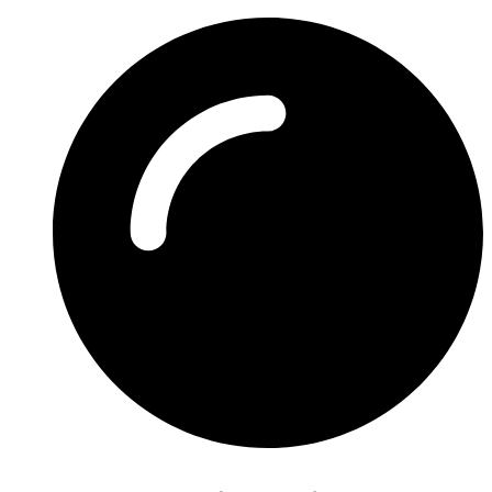
Preskočiť
na
obsah