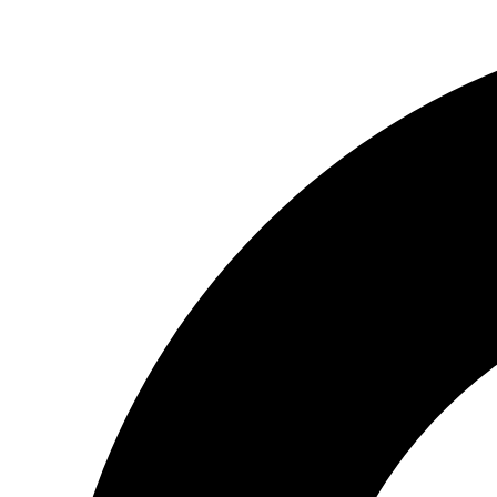
Preskočiť
na
obsah