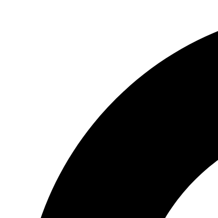
Preskočiť
na
obsah