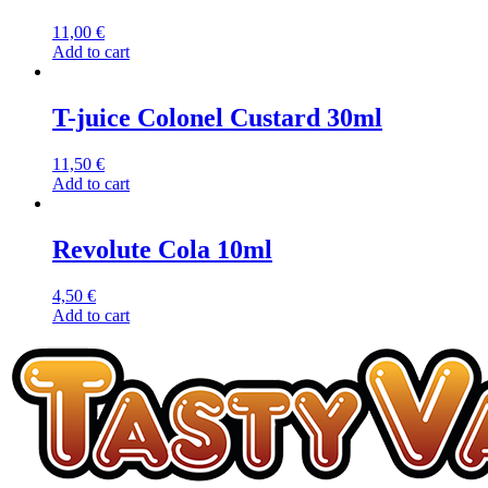
11,00
€
Add to cart
T-juice Colonel Custard 30ml
11,50
€
Add to cart
Revolute Cola 10ml
4,50
€
Add to cart