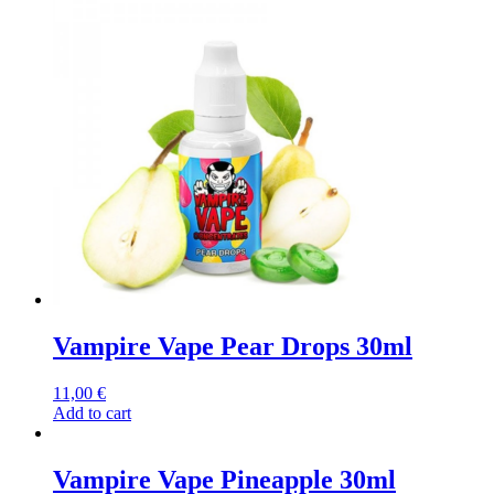
Vampire Vape Pear Drops 30ml
11,00
€
Add to cart
Vampire Vape Pineapple 30ml