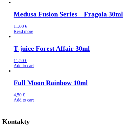
Medusa Fusion Series – Fragola 30ml
11,00
€
Read more
T-juice Forest Affair 30ml
11,50
€
Add to cart
Full Moon Rainbow 10ml
4,50
€
Add to cart
Kontakty