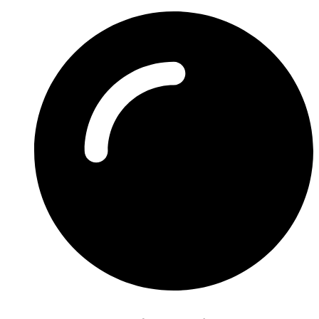
Preskočiť
na
obsah