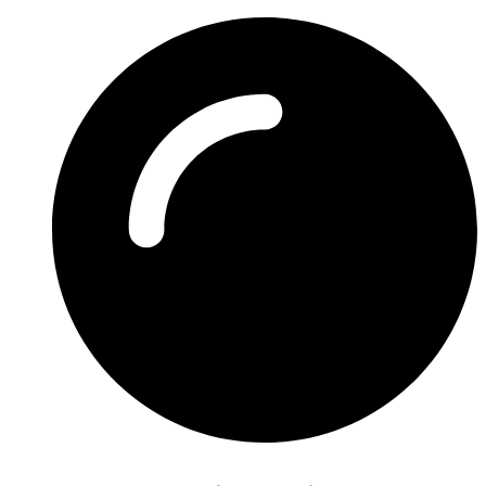
Preskočiť
na
obsah