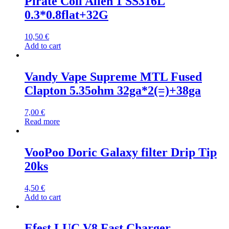
Pirate Coil Alien 1 SS316L
0.3*0.8flat+32G
10,50
€
Add to cart
Vandy Vape Supreme MTL Fused
Clapton 5.35ohm 32ga*2(=)+38ga
7,00
€
Read more
VooPoo Doric Galaxy filter Drip Tip
20ks
4,50
€
Add to cart
Efest LUC V8 Fast Charger