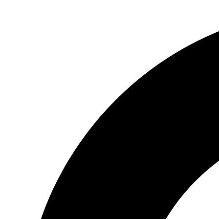
Preskočiť
na
obsah