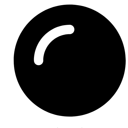
Preskočiť
na
obsah