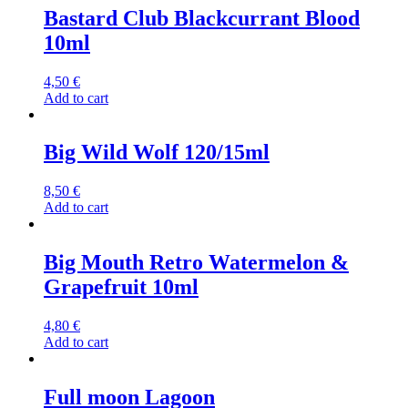
Bastard Club Blackcurrant Blood
10ml
4,50
€
Add to cart
Big Wild Wolf 120/15ml
8,50
€
Add to cart
Big Mouth Retro Watermelon &
Grapefruit 10ml
4,80
€
Add to cart
Full moon Lagoon