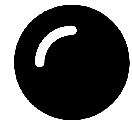
Preskočiť
na
obsah