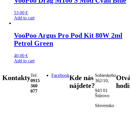
VooPoo Drag M100 S Mod Cyan Blue
53,00
€
Add to cart
VooPoo Argus Pro Pod Kit 80W 2ml
Petrol Green
40,00
€
Add to cart
Tel:
Facebook
Sobieskeho
Kontakty
Kde nás
Otvá
0915
362/10,
nájdete?
hodi
360
943 01
077
Štúrovo
Slovensko