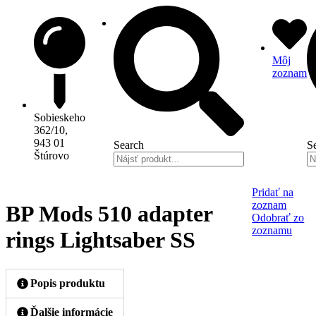
Preskočiť
na
obsah
Môj
zoznam
Sobieskeho
362/10,
943 01
Search
S
Štúrovo
Pridať na
zoznam
BP Mods 510 adapter
Odobrať zo
zoznamu
rings Lightsaber SS
Popis produktu
Ďalšie informácie