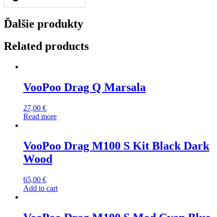
Ďalšie produkty
Related products
VooPoo Drag Q Marsala
27,00
€
Read more
VooPoo Drag M100 S Kit Black Dark
Wood
65,00
€
Add to cart