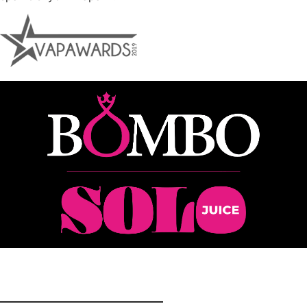
————————–