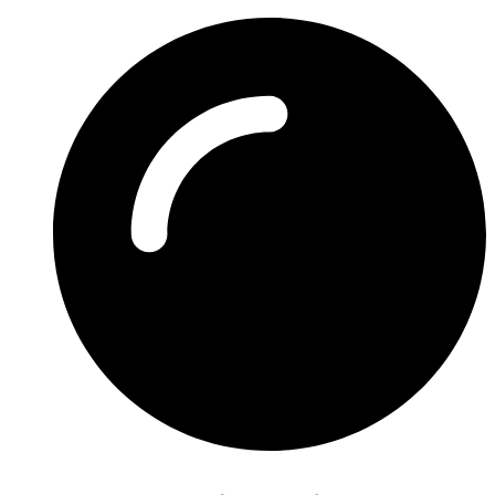
Preskočiť
na
obsah