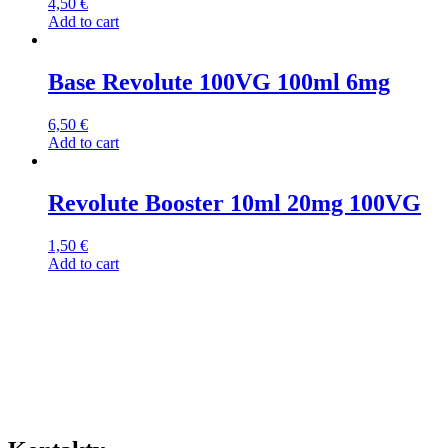
4,50
€
Add to cart
Base Revolute 100VG 100ml 6mg
6,50
€
Add to cart
Revolute Booster 10ml 20mg 100VG
1,50
€
Add to cart