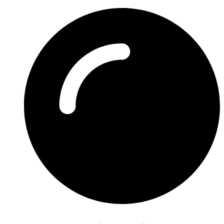
Preskočiť
na
obsah