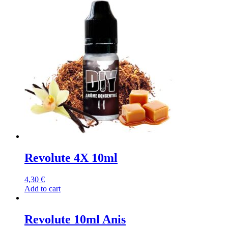
Revolute 4X 10ml
4,30
€
Add to cart
Revolute 10ml Anis