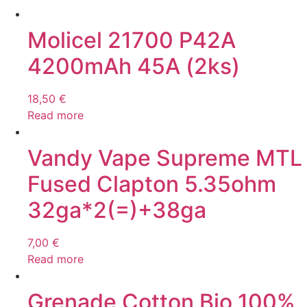
Molicel 21700 P42A
4200mAh 45A (2ks)
18,50
€
Read more
Vandy Vape Supreme MTL
Fused Clapton 5.35ohm
32ga*2(=)+38ga
7,00
€
Read more
Grenade Cotton Bio 100%