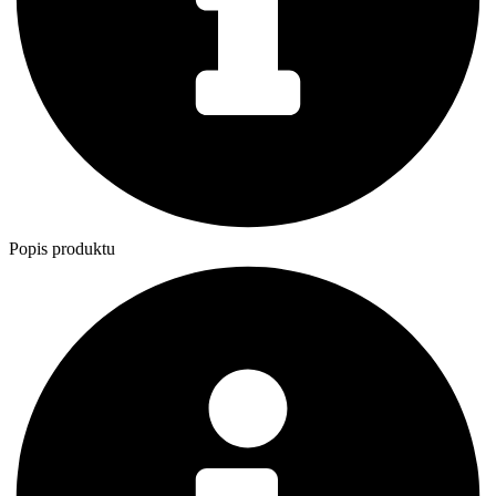
Smok Tech247 Empty Pod 1ks
2,80
€
Add to cart
Kontakty
Tel:
0915 360 077
Facebook
Kde nás nájdete?
Sobieskeho 362/10,