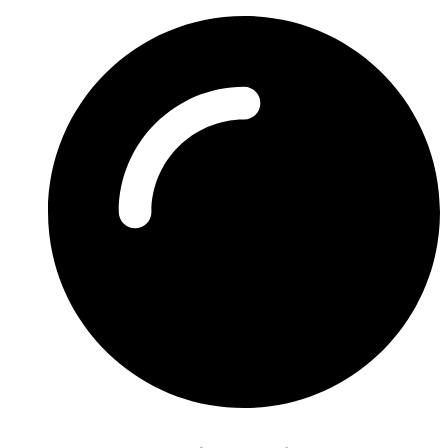
Preskočiť
na
obsah