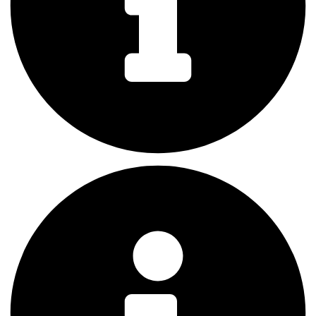
Molicel 21700 P42A 4200mAh 45A
(2ks)
18,50
€
Read more
Vandy Vape Supreme MTL Fused
Clapton 5.35ohm 32ga*2(=)+38ga
7,00
€
Read more
Vapefly Brunhilde Top Coiler RTA
Gunmetal
40,00
€
Add to cart