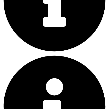
943 01 Štúrovo
Slovensko
Otváracie hodiny
Po – Pia : 09:00 – 18:00 Hétfo-Péntek
So : 09:00 – 15:00 Szombat
Ne: 09:00-15:00 Vasárnap
Mapa