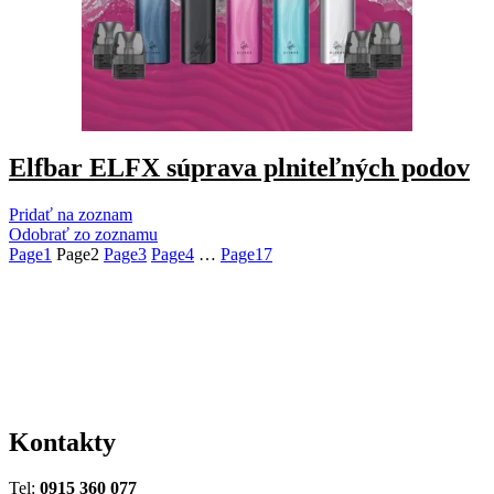
Elfbar ELFX súprava plniteľných podov
Pridať na zoznam
Odobrať zo zoznamu
Page
1
Page
2
Page
3
Page
4
…
Page
17
Kontakty
Tel:
0915 360 077